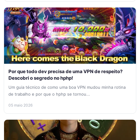
Por que todo dev precisa de uma VPN de respeito?
Descobri o segredo no hphp!
Um guia técnico de como uma boa VPN mudou minha rotina
de trabalho e por que o hphp se tornou...
05 maio 2026